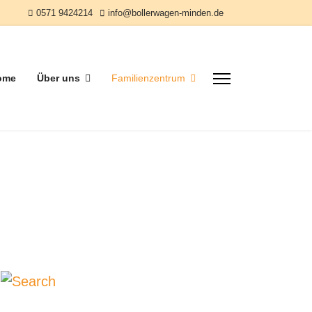
0571 9424214
info@bollerwagen-minden.de
ome
Über uns
Familienzentrum